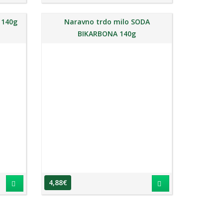
 140g
Naravno trdo milo SODA
BIKARBONA 140g
4,88
€