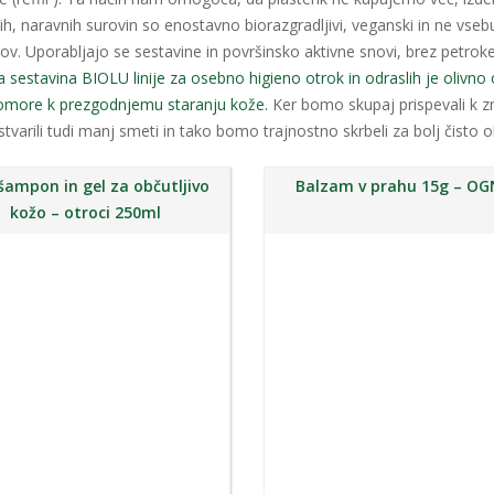
kih, naravnih surovin so enostavno biorazgradljivi, veganski in ne vsebuj
v. Uporabljajo se sestavine in površinsko aktivne snovi, brez petrokem
sestavina BIOLU linije za osebno higieno otrok in odraslih je olivno o
pomore k prezgodnjemu staranju kože.
Ker bomo skupaj prispevali k 
varili tudi manj smeti in tako bomo trajnostno skrbeli za bolj čisto o
 šampon in gel za občutljivo
Balzam v prahu 15g – OG
kožo – otroci 250ml