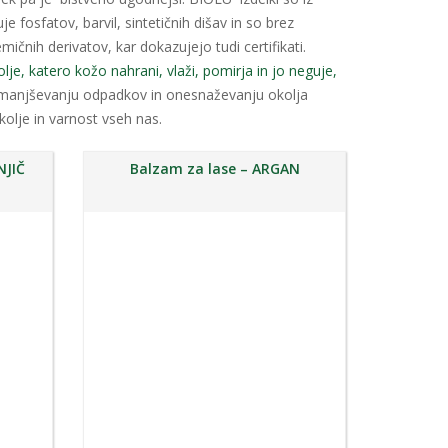
e fosfatov, barvil, sintetičnih dišav in so brez
ičnih derivatov, kar dokazujejo tudi certifikati.
lje, katero kožo nahrani, vlaži, pomirja in jo neguje,
zmanjševanju odpadkov in onesnaževanju okolja
kolje in varnost vseh nas.
NJIČ
Balzam za lase – ARGAN