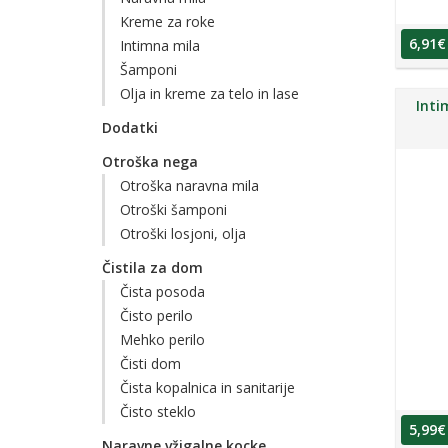
Kreme za roke
6,91
€
Intimna mila
Šamponi
Olja in kreme za telo in lase
Inti
Dodatki
Otroška nega
Otroška naravna mila
Otroški šamponi
Otroški losjoni, olja
Čistila za dom
Čista posoda
Čisto perilo
Mehko perilo
Čisti dom
Čista kopalnica in sanitarije
Čisto steklo
5,99
€
Naravne vžigalne kocke