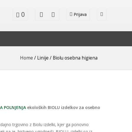
0
Prijava
Home
/ Linije / Biolu osebna higiena
 POLNJENJA
ekoloških BIOLU izdelkov za osebno
odajno trgovino z Biolu izdelki, kjer ga ponovno
ek pa je bistveno ugodnejši. BIOLU izdelki so iz