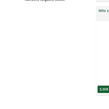
Milo z
5,00
€