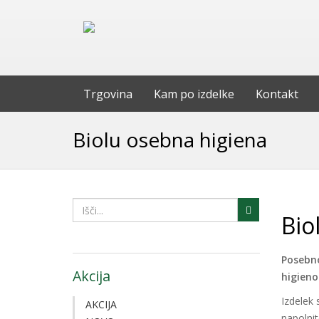
Trgovina
Kam po izdelke
Kontakt
Biolu osebna higiena
Bio
Posebno
Akcija
higien
Izdelek 
AKCIJA
napolnit