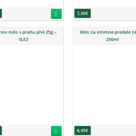
7,30
€
mno milo v prahu ph4 25g –
Milo za intimne predele t
SLEZ
250ml
6,45
€