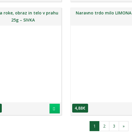
a roke, obraz in telo v prahu
Naravno trdo milo LIMONA
25g – SIVKA
4,88
€
1
2
3
»