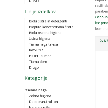
NOVO
rastlins
Linije izdelkov
parabeno
Osnovna 
Biolu čistila in detergenti
kar pri
Biopuro koncentrirana čistila
bomo ust
Biolu osebna higiena
Ustna higiena
2v1/
Tiama nega telesa
Razkužila
BIOPUROmed
Tiama dom
Drugo
Kategorije
Osebna nega
Zobna higiena
Deodoranti roll-on
Naravna mila