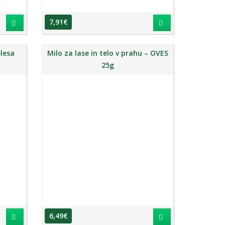
7,91
€
elesa
Milo za lase in telo v prahu – OVES
25g
6,49
€