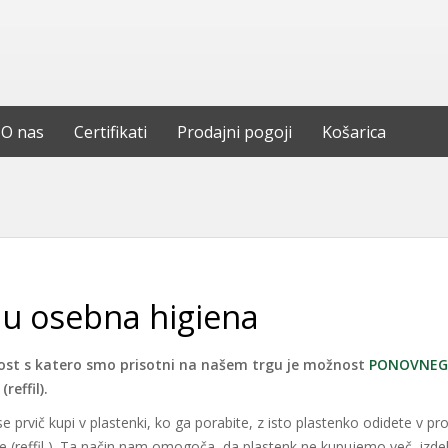
O nas
Certifikati
Prodajni pogoji
Košarica
lu osebna higiena
st s katero smo prisotni na našem trgu je možnost
PONOVNEGA
o
(reffil).
se prvič kupi v plastenki, ko ga porabite, z isto plastenko odidete v pr
e (reffil ). Ta način nam omogoča, da plastenk ne kupujemo več, izdel