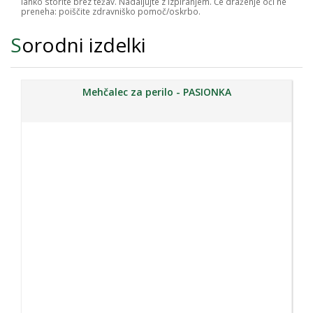
lahko storite brez težav. Nadaljujte z izpiranjem. Če draženje oči ne
preneha: poiščite zdravniško pomoč/oskrbo.
Sorodni izdelki
Mehčalec za perilo - PASIONKA