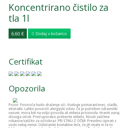
Koncentrirano čistilo za
tla 1l
6.60 €
Dodaj v košarico
Certifikat
Opozorila
Pozor: Povzroča hudo draženje oči. Vsebuje pomarančevec, sladki,
ekstrakti. Lahko povzroči alergijski odziv. Če je potreben zdravniški
nasvet, mora biti na voljo posoda ali etiketa proizvoda. Hraniti zunaj
dosega otrok. Pred uporabo preberite etiketo. Nositi zaščitne
rokavice/zaščito za oči/obraz. PRI STIKU Z OČMI: Previdno izpirati z
vodo nekaj minut. Odstranite kontaktne leče, če jih imate in če to