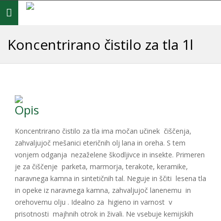
Toggle
navigation
Koncentrirano čistilo za tla 1l
Opis
Koncentrirano čistilo za tla ima močan učinek čiščenja,
zahvaljujoč mešanici eteričnih olj lana in oreha. S tem
vonjem odganja nezaželene škodljivce in insekte. Primeren
je za čiščenje parketa, marmorja, terakote, keramike,
naravnega kamna in sintetičnih tal. Neguje in ščiti lesena tla
in opeke iz naravnega kamna, zahvaljujoč lanenemu in
orehovemu olju . Idealno za higieno in varnost v
prisotnosti majhnih otrok in živali. Ne vsebuje kemijskih