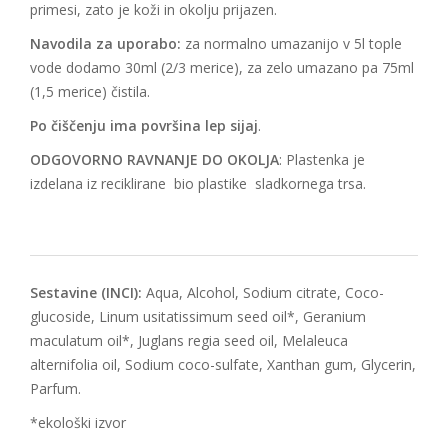
primesi, zato je koži in okolju prijazen.
Navodila za uporabo:
za normalno umazanijo v 5l tople
vode dodamo 30ml (2/3 merice), za zelo umazano pa 75ml
(1,5 merice) čistila.
Po čiščenju ima površina lep sijaj
.
ODGOVORNO RAVNANJE DO OKOLJA
: Plastenka je
izdelana iz reciklirane bio plastike sladkornega trsa.
Sestavine (INCI):
Aqua, Alcohol, Sodium citrate, Coco-
glucoside, Linum usitatissimum seed oil*, Geranium
maculatum oil*, Juglans regia seed oil, Melaleuca
alternifolia oil, Sodium coco-sulfate, Xanthan gum, Glycerin,
Parfum.
*ekološki izvor