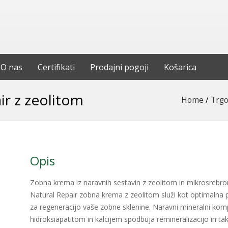
O nas
Certifikati
Prodajni pogoji
Košarica
r z zeolitom
Home
/
Trgo
Opis
Zobna krema iz naravnih sestavin z zeolitom in mikrosrebr
Natural Repair zobna krema z zeolitom služi kot optimalna
za regeneracijo vaše zobne sklenine. Naravni mineralni kom
hidroksiapatitom in kalcijem spodbuja remineralizacijo in ta