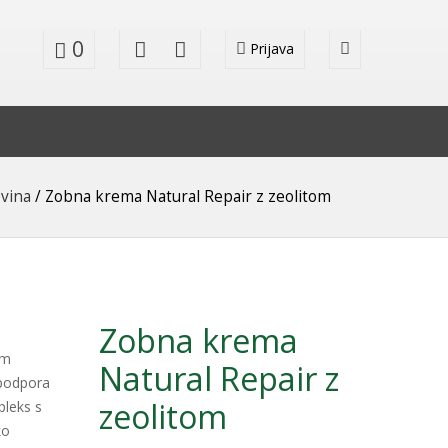
0
Prijava
vina
/ Zobna krema Natural Repair z zeolitom
Zobna krema
om
Natural Repair z
 podpora
zeolitom
pleks s
ko