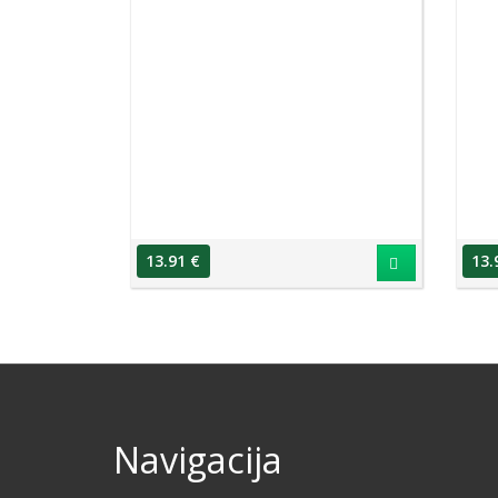
13.91 €
13.
Navigacija