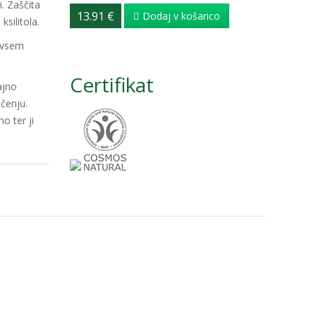
. Zaščita
13.91 €
Dodaj v košarico
silitola.
povsem
Certifikat
ajno
ščenju.
 ter ji