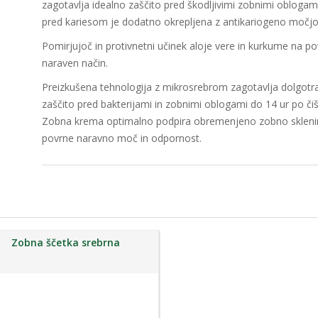
zagotavlja idealno zaščito pred škodljivimi zobnimi oblogami
pred kariesom je dodatno okrepljena z antikariogeno močjo k
Pomirjujoč in protivnetni učinek aloje vere in kurkume na 
naraven način.
Preizkušena tehnologija z mikrosrebrom zagotavlja dolgotr
zaščito pred bakterijami in zobnimi oblogami do 14 ur po či
Zobna krema optimalno podpira obremenjeno zobno sklenino
povrne naravno moč in odpornost.
Zobna ščetka srebrna