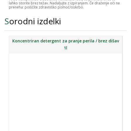
lahko storite brez težav. Nadaljujte z izpiranjem. Če draženje oči ne
preneha: poiščite zdravniško pomoč/oskrbo.
Sorodni izdelki
Koncentriran detergent za pranje perila / brez dišav
1l