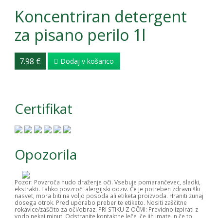
Koncentriran detergent
za pisano perilo 1l
7.98 €
Dodaj v košarico
Certifikat
Opozorila
Pozor: Povzroča hudo draženje oči. Vsebuje pomarančevec, sladki,
ekstrakti. Lahko povzroči alergijski odziv. Če je potreben zdravniški
nasvet, mora biti na voljo posoda ali etiketa proizvoda. Hraniti zunaj
dosega otrok. Pred uporabo preberite etiketo. Nositi zaščitne
rokavice/zaščito za oči/obraz. PRI STIKU Z OČMI: Previdno izpirati z
vodo nekaj minut. Odstranite kontaktne leče, če jih imate in če to