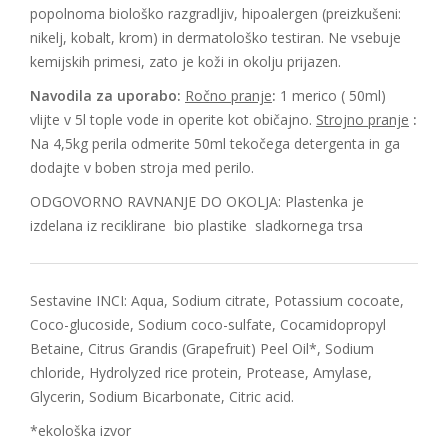
popolnoma biološko razgradljiv, hipoalergen (preizkušeni:
nikelj, kobalt, krom) in dermatološko testiran. Ne vsebuje
kemijskih primesi, zato je koži in okolju prijazen.
Navodila za uporabo:
Ročno pranje
:
1 merico ( 50ml)
vlijte v 5l tople vode in operite kot običajno.
Strojno pranje
:
Na 4,5kg perila odmerite 50ml tekočega detergenta in ga
dodajte v boben stroja med perilo.
ODGOVORNO RAVNANJE DO OKOLJA: Plastenka je
izdelana iz reciklirane bio plastike sladkornega trsa
Sestavine INCI: Aqua, Sodium citrate, Potassium cocoate,
Coco-glucoside, Sodium coco-sulfate, Cocamidopropyl
Betaine, Citrus Grandis (Grapefruit) Peel Oil*, Sodium
chloride, Hydrolyzed rice protein, Protease, Amylase,
Glycerin, Sodium Bicarbonate, Citric acid.
*ekološka izvor