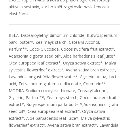
aktivnih sestavin, kar bo koži zagotovilo navlaženost in
elastičnost.
BELA: Distearoylethyl dimonium chloride, Butyrospermum
parkii butter*, Zea mays starch, Cetearyl Alcohol,
Parfum**, Coco-Glucoside, Cocos nucifera fruit extract*,
Adansonia digitata seed oil*, Aloe barbadensis leaf juice*,
Olea europaea leaf extract*, Oryza sativa extract*, Malva
sylvestris flower/leaf extract*, Avena sativa bran extract*,
Lavandula angustifolia flower water*, Glycerin, Aqua, Lactic
acid, Tetrasodium glutamate diacetate, Coumarin**.
MODRA: Sodium cocoyl isethionate, Cetearyl alcohol,
Glycerin, Parfum**, Zea mays starch, Cocos nucifera fruit
extract*, Butyrospermum parkii butter*,Adansonia digitata
seed oil*, Olea europaea leaf extract*, Oryza sativa
extract*, Aloe barbadensis leaf juice*, Malva sylvestris
flower/leaf extract*, Avena sativa bran extract*, Lavandula