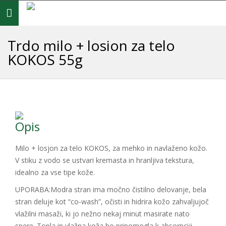
Toggle
navigation
Trdo milo + losion za telo
KOKOS 55g
Opis
Milo + losjon za telo KOKOS, za mehko in navlaženo kožo.
V stiku z vodo se ustvari kremasta in hranljiva tekstura,
idealno za vse tipe kože.
UPORABA:Modra stran ima močno čistilno delovanje, bela
stran deluje kot “co-wash”, očisti in hidrira kožo zahvaljujoč
vlažilni masaži, ki jo nežno nekaj minut masirate nato
spere. Topla in vlažna koža bo pripomogla k absorpciji