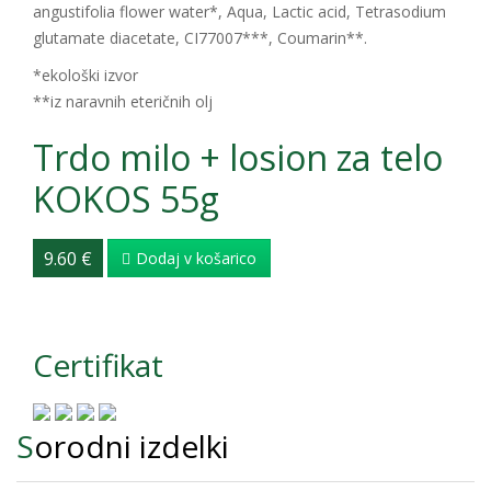
angustifolia flower water*, Aqua, Lactic acid, Tetrasodium
glutamate diacetate, CI77007***, Coumarin**.
*ekološki izvor
**iz naravnih eteričnih olj
Trdo milo + losion za telo
KOKOS 55g
9.60 €
Dodaj v košarico
Certifikat
Sorodni izdelki